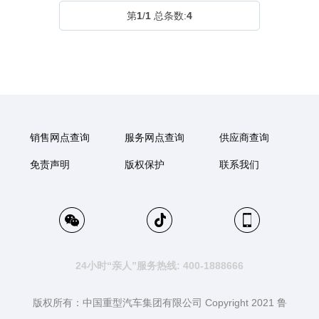
第
1
/
1
总条数:
4
销售网点查询
服务网点查询
供应商查询
免责声明
版权保护
联系我们
24小时“亲人”服务热线: 400-1888666
版权所有：中国重型汽车集团有限公司 Copyright 2021 鲁