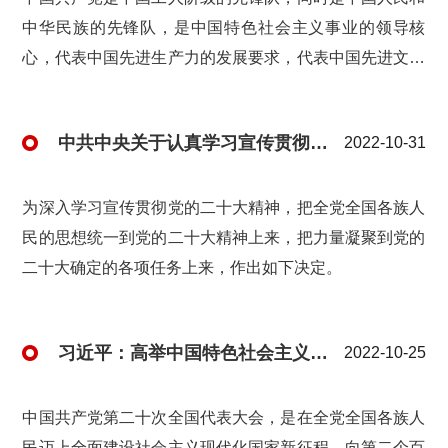
中华民族的先锋队，是中国特色社会主义事业的领导核
心，代表中国先进生产力的发展要求，代表中国先进文化
的前进方向，代表中国最广大人民的根本利益。党的最高
理想和最终目标是实现共产主义。
中共中央关于认真学习宣传贯彻党的二十大精神的决定（2022年10月29日）
2022-10-31
为深入学习宣传贯彻党的二十大精神，把全党全国各族人
民的思想统一到党的二十大精神上来，把力量凝聚到党的
二十大确定的各项任务上来，作出如下决定。
习近平：高举中国特色社会主义伟大旗帜 为全面建设 社会主义现代化国家而团结奋斗——在中国共产党第二十次全国代表大会上的报告
2022-10-25
中国共产党第二十次全国代表大会，是在全党全国各族人
民迈上全面建设社会主义现代化国家新征程、向第二个百