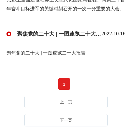
年奋斗目标进军的关键时刻召开的一次十分重要的大会。
聚焦党的二十大 | 一图速览二十大报告
2022-10-16
聚焦党的二十大 | 一图速览二十大报告
1
上一页
下一页