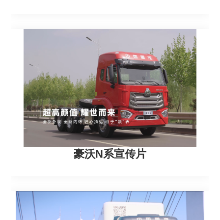
豪沃N系宣传片