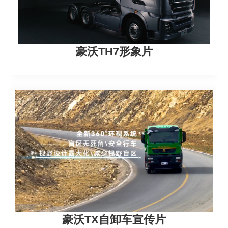
豪沃TH7形象片
豪沃TX自卸车宣传片