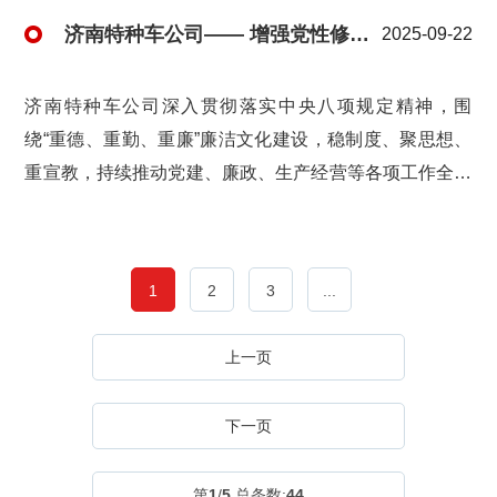
力赛。驻山东重工纪检监察组组长、集团党委委员、纪委
济南特种车公司—— 增强党性修养 传承廉洁基因 让清廉文化在基层落地生根
2025-09-22
书记李鹏出席活动并宣布启用，中国重汽集团党委书记、
董事长刘正涛出席并致辞。
济南特种车公司深入贯彻落实中央八项规定精神，围
绕“重德、重勤、重廉”廉洁文化建设，稳制度、聚思想、
重宣教，持续推动党建、廉政、生产经营等各项工作全面
深入融合，让清廉文化在基层落地生根，助力企业高质量
发展迈上新台阶。
1
2
3
...
上一页
下一页
第
1
/
5
总条数:
44