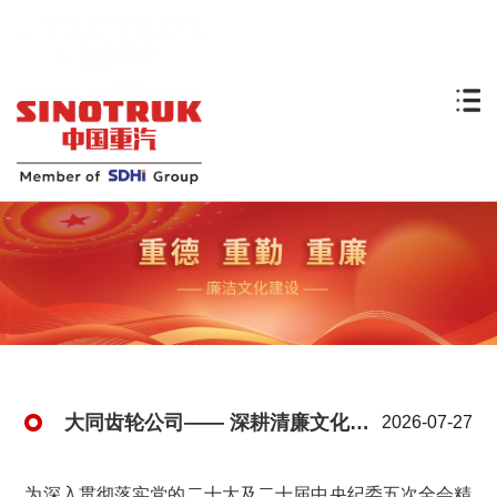
大同齿轮公司—— 深耕清廉文化建设 擦亮清廉企业新名片
2026-07-27
为深入贯彻落实党的二十大及二十届中央纪委五次全会精