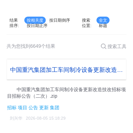
结果
搜索
全文
按相关度
按日期倒序
排序:
位置:
标题
按日期正序
共为您找到6649个结果
搜索工具
中国重汽集团加工车间制冷设备更新改造技改招标项目招标公告（二次）
中国重汽集团加工车间制冷设备更新改造技改招标项
目招标公告（二次）.zip
招标
项目
公告
更新
集团
刘兴华 2026-08-05 15:18:29