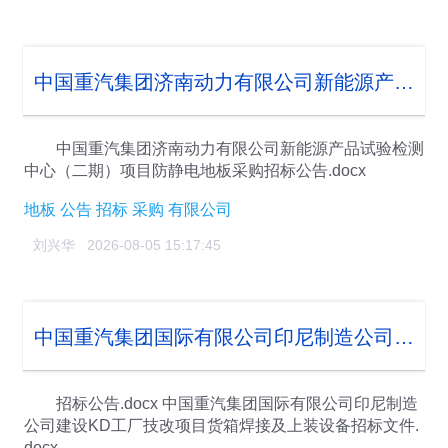
中国重汽集团济南动力有限公司新能源产品试验检测中心（二期）项目防静电地板采购招标公告
中国重汽集团济南动力有限公司新能源产品试验检测
中心（二期）项目防静电地板采购招标公告.docx
地板
公告
招标
采购
有限公司
刘兴华 2026-08-05 15:17:45
中国重汽集团国际有限公司印尼制造公司建设KD工厂技改项目货箱焊接及上装设备招标公告
招标公告.docx 中国重汽集团国际有限公司印尼制造
公司建设KD工厂技改项目货箱焊接及上装设备招标文件.
docx