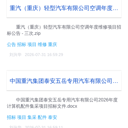
重汽（重庆）轻型汽车有限公司空调年度维修项目招标公告（三次）
重汽（重庆）轻型汽车有限公司空调年度维修项目招
标公告 - 三次.zip
公告
招标
项目
维修
重庆
刘兴华 2026-07-31 16:59:29
中国重汽集团泰安五岳专用汽车有限公司2026年度计算机配件集采项目招标公告
中国重汽集团泰安五岳专用汽车有限公司2026年度
计算机配件集采项目招标文件.docx
招标
项目
集采
配件
泰安
刘兴华 2026-07-31 16:59:11