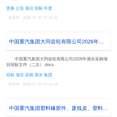
更换
公告
项目
招标
年度
刘兴华 2026-07-31 17:19:22
中国重汽集团大同齿轮有限公司2026年酒水采购项目招标公告（二次）
中国重汽集团大同齿轮有限公司2026年酒水采购项
目招标文件（二次）.docx
招标
项目
采购
酒水
集团
刘兴华 2026-07-31 17:11:34
中国重汽集团塑料橡胶件、废线皮、塑料边角料竞价处置项目招标公告