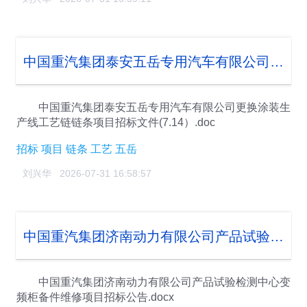
中国重汽集团泰安五岳专用汽车有限公司更换涂装生产线工艺链链条项目招标公告
中国重汽集团泰安五岳专用汽车有限公司更换涂装生
产线工艺链链条项目招标文件(7.14）.doc
招标
项目
链条
工艺
五岳
刘兴华 2026-07-31 16:58:57
中国重汽集团济南动力有限公司产品试验检测中心变频柜备件维修项目招标公告
中国重汽集团济南动力有限公司产品试验检测中心变
频柜备件维修项目招标公告.docx