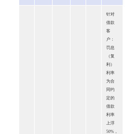
针对
借款
客
户：
罚息
（复
利）
利率
为合
同约
定的
借款
利率
上浮
50%，