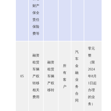
财产
保全
责任
保险
费等
零元
汽
融资
整
车
租赁
融资
（限
所
金
车辆
租赁
2024
有
融
05
产权
车辆
年8月
客
业
转移
产权
1日起
户
务
相关
移转
办理
合
费用
的业
同
务）