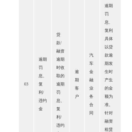
逾期
罚
息、
复利
贷
具体
款/
以贷
融资
汽
款逾
逾期
逾期
车
期发
罚
时收
逾
金
生时
息、
取的
期
融
产生
03
复
逾期
客
业
的金
利/
罚
户
务
额为
违约
息、
合
准。
金
复
同
针对
利/
融资
违约
租赁