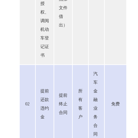
授
文件
权、
借
调阅
出）
机动
车登
记证
书
汽
车
提前
所
金
提前
还款
有
融
02
终止
免费
违约
客
业
合同
金
户
务
合
同