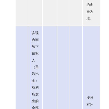
的金
额为
准。
实现
合同
项下
债权
人
（重
汽汽
金）
权利
所发
按照
生的
实际
全部