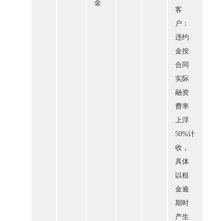
金
客
户：
违约
金按
合同
实际
融资
费率
上浮
50%计
收，
具体
以租
金逾
期时
产生