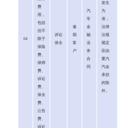
发生
费
汽
为
用，
车
准，
包括
逾
金
法律
但不
诉讼
期
融
法规
04
限于
保全
客
业
规定
保险
户
务
应由
费、
合
重汽
律师
同
汽金
费、
承担
诉讼
的除
费、
外。
保全
费、
公告
费、
诉讼