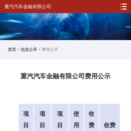
重汽汽车金融有限公司
首页
>
信息公开
>
费用公开
重汽汽车金融有限公司费用公示
项
项
项
使
收
目
目
目
用
费
收费