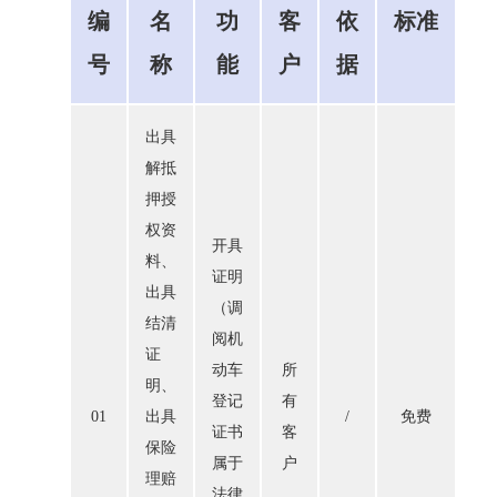
编
名
功
客
依
标准
号
称
能
户
据
出具
解抵
押授
权资
开具
料、
证明
出具
（调
结清
阅机
证
动车
所
明、
登记
有
01
出具
/
免费
证书
客
保险
属于
户
理赔
法律