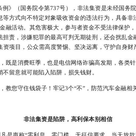
条例》（国务院令第
737号），非法集资是未经国务
息等方式向不特定对象吸收资金的违法行为，具备非
非法金融活动。其危害极大，参与者资金不受法律保护
法担责，涉嫌犯罪的最高可判无期徒刑，还会扰乱金
 的集资项目，公众需高度警惕、坚决远离，守护自身财
，既是消费旺季，也是电信网络诈骗高发期
，各类针
稍不留意就可能陷入陷阱，损失钱财。
，教您守住钱袋子！牢记
3个“不”，防范汽车金融相
非法集资是陷阱，高利保本别相信
利凡是声称“零利息、零门槛、无征信要求、当天放款