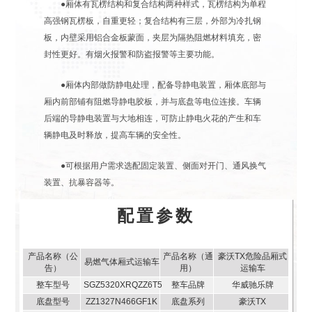
●厢体有瓦楞结构和复合结构两种样式，瓦楞结构为单程
高强钢瓦楞板，自重更轻；复合结构有三层，外部为冷扎钢
板，内壁采用铝合金板蒙面，夹层为隔热阻燃材料填充，密
封性更好。有烟火报警和防盗报警等主要功能。
●厢体内部做防静电处理，配备导静电装置，厢体底部与
厢内前部铺有阻燃导静电胶板，并与底盘等电位连接。车辆
后端的导静电装置与大地相连，可防止静电火花的产生和车
辆静电及时释放，提高车辆的安全性。
●可根据用户需求选配固定装置、侧面对开门、通风换气
装置、抗暴容器等。
配置参数
产品名称（公
产品名称（通
豪沃TX危险品厢式
易燃气体厢式运输车
告）
用）
运输车
整车型号
SGZ5320XRQZZ6T5
整车品牌
华威驰乐牌
底盘型号
ZZ1327N466GF1K
底盘系列
豪沃TX